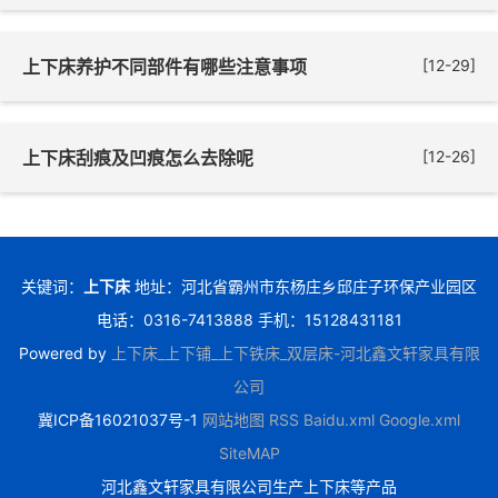
上下床养护不同部件有哪些注意事项
[12-29]
上下床刮痕及凹痕怎么去除呢
[12-26]
关键词：
上下床
地址：河北省霸州市东杨庄乡邱庄子环保产业园区
电话：0316-7413888 手机：15128431181
Powered by
上下床_上下铺_上下铁床_双层床-河北鑫文轩家具有限
公司
冀ICP备16021037号-1
网站地图
RSS
Baidu.xml
Google.xml
SiteMAP
河北鑫文轩家具有限公司生产上下床等产品