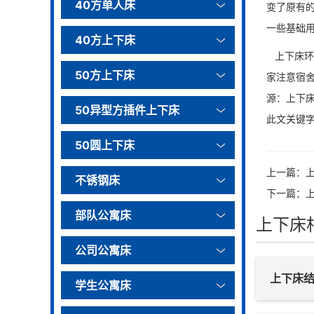
40方单人床
变了原有
一些基础用
40方上下床
上下床环
50方上下床
家注意宿舍
源：上下床ht
50异型方插件上下床
此文关键字
50圆上下床
上一篇：
不锈钢床
下一篇：
部队公寓床
上下床
公司公寓床
上下床
学生公寓床