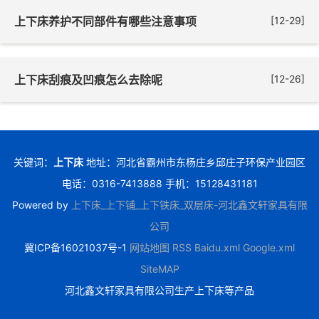
上下床养护不同部件有哪些注意事项
[12-29]
上下床刮痕及凹痕怎么去除呢
[12-26]
关键词：
上下床
地址：河北省霸州市东杨庄乡邱庄子环保产业园区
电话：0316-7413888 手机：15128431181
Powered by
上下床_上下铺_上下铁床_双层床-河北鑫文轩家具有限
公司
冀ICP备16021037号-1
网站地图
RSS
Baidu.xml
Google.xml
SiteMAP
河北鑫文轩家具有限公司生产上下床等产品